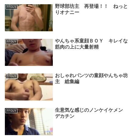
野球部坊主 再登場！！ ねっと
FFGUY
りオナニー
やんちゃ系童顔ＢＯＹ キレイな
FFGUY
筋肉の上に大量射精
おしゃれパンツの童顔やんちゃ坊
FFGUY
主 総集編
生意気な感じのノンケイケメン
FFGUY
デカチン