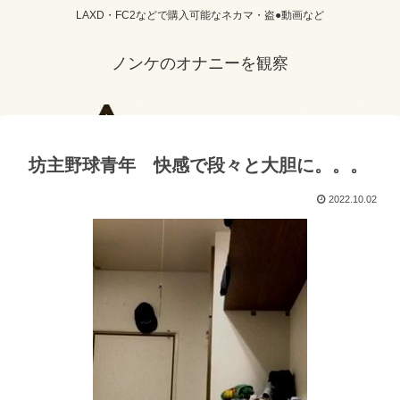
LAXD・FC2などで購入可能なネカマ・盗●動画など
ノンケのオナニーを観察
坊主野球青年 快感で段々と大胆に。。。
2022.10.02