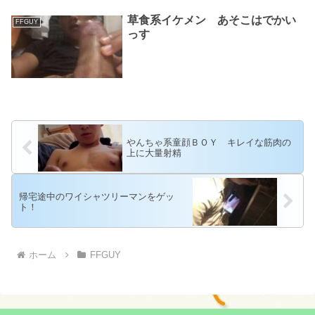
草食系イケメン あそこはでかい
FFGUY
っす
やんちゃ系童顔ＢＯＹ キレイな筋肉の
上に大量射精
帰宅途中のワイシャツリーマンをゲッ
ト！
ホーム
FFGUY