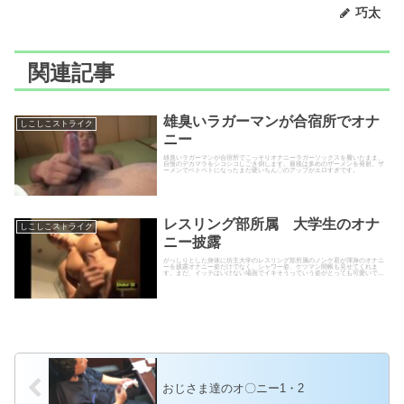
巧太
関連記事
雄臭いラガーマンが合宿所でオナ
しこしこストライク
ニー
雄臭いラガーマンが合宿所でこっそりオナニーラガーソックスを履いたまま、
自慢のデカマラをシコシコしごき倒します。最後は多めのザーメンを発射。ザ
ーメンでベトベトになったまだ硬いちん〇のアップがエロすぎです。
レスリング部所属 大学生のオナ
しこしこストライク
ニー披露
がっしりとした身体に坊主大学のレスリング部所属のノンケ君が渾身のオナニ
ーを披露オナニー姿だけでなく、シャワー姿、ケツマン開帳も見せてくれま
す。まだ、イッテはいけない場面でイキそうっていう姿がとっても可愛いで
す。
おじさま達のオ〇ニー1・2